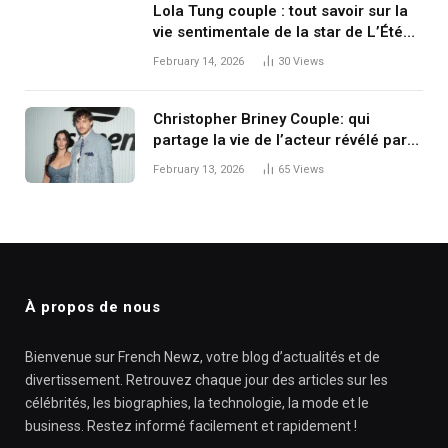
Lola Tung couple : tout savoir sur la
vie sentimentale de la star de L’Été
où je suis devenue jolie
February 14, 2026
30
Views
Christopher Briney Couple: qui
partage la vie de l’acteur révélé par
The Summer I Turned Pretty ?
February 13, 2026
65
Views
À propos de nous
Bienvenue sur French Newz, votre blog d’actualités et de
divertissement. Retrouvez chaque jour des articles sur les
célébrités, les biographies, la technologie, la mode et le
business. Restez informé facilement et rapidement !