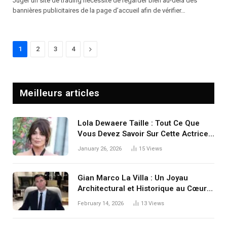
Juger un site de trading nécessite de regarder bien au-delà des
bannières publicitaires de la page d’accueil afin de vérifier…
Next
1
2
3
4
Meilleurs articles
Lola Dewaere Taille : Tout Ce Que
Vous Devez Savoir Sur Cette Actrice
Française
January 26, 2026
15
Views
Gian Marco La Villa : Un Joyau
Architectural et Historique au Cœur
de l’Italie
February 14, 2026
13
Views