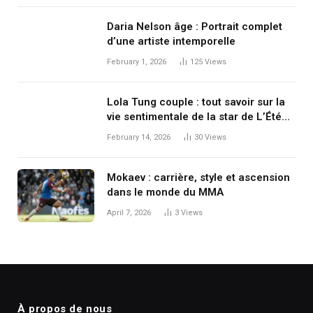
Daria Nelson âge : Portrait complet
d’une artiste intemporelle
February 1, 2026
125
Views
Lola Tung couple : tout savoir sur la
vie sentimentale de la star de L’Été
où je suis devenue jolie
February 14, 2026
30
Views
Mokaev : carrière, style et ascension
dans le monde du MMA
April 7, 2026
3
Views
À propos de nous