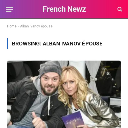
French Newz
Home
»
Alban Ivanov épouse
BROWSING:
ALBAN IVANOV ÉPOUSE