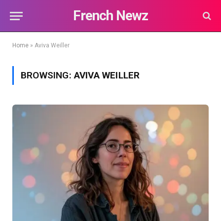
French Newz
Home
»
Aviva Weiller
BROWSING:
AVIVA WEILLER