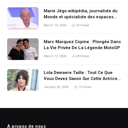
Marie Jégo wikipédia, journaliste du
Monde et spécialiste des espaces
postsoviétiques : ce que révèle (et
March 19, 2026
22
Views
masque) la recherche « marie jégo
wikipédia »
Marc Marquez Copine : Plongée Dans
La Vie Privée De La Légende MotoGP
March 12, 2026
69
Views
Lola Dewaere Taille : Tout Ce Que
Vous Devez Savoir Sur Cette Actrice
Française
January 26, 2026
15
Views
À propos de nous