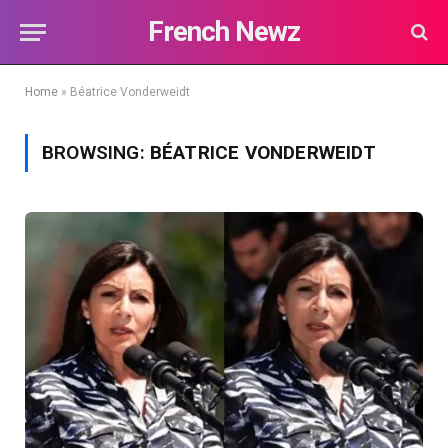
French Newz
Home
»
Béatrice Vonderweidt
BROWSING:
BÉATRICE VONDERWEIDT