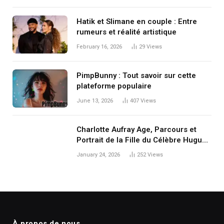
Hatik et Slimane en couple : Entre
rumeurs et réalité artistique
February 16, 2026
29
Views
PimpBunny : Tout savoir sur cette
plateforme populaire
June 13, 2026
407
Views
Charlotte Aufray Age, Parcours et
Portrait de la Fille du Célèbre Hugues
Aufray
January 24, 2026
252
Views
À propos de nous