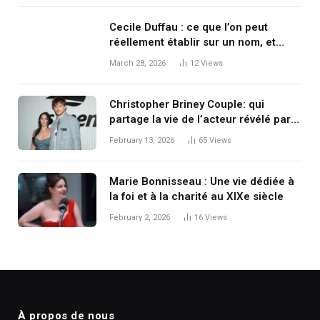
Cecile Duffau : ce que l’on peut
réellement établir sur un nom, et
pourquoi la méthode compte
March 28, 2026
12
Views
Christopher Briney Couple: qui
partage la vie de l’acteur révélé par
The Summer I Turned Pretty ?
February 13, 2026
65
Views
Marie Bonnisseau : Une vie dédiée à
la foi et à la charité au XIXe siècle
February 2, 2026
16
Views
À propos de nous