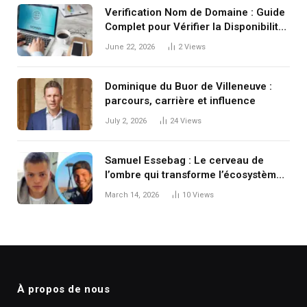
Verification Nom de Domaine : Guide
Complet pour Vérifier la Disponibilité
et la Validité d’un Domaine
June 22, 2026
2
Views
Dominique du Buor de Villeneuve :
parcours, carrière et influence
July 2, 2026
24
Views
Samuel Essebag : Le cerveau de
l’ombre qui transforme l’écosystème
entrepreneurial
March 14, 2026
10
Views
À propos de nous