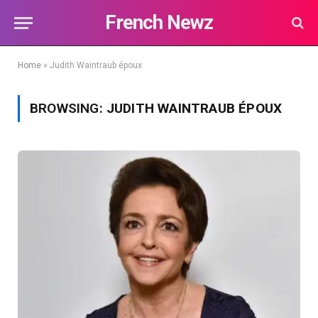
French Newz
Home
»
Judith Waintraub époux
BROWSING:
JUDITH WAINTRAUB ÉPOUX