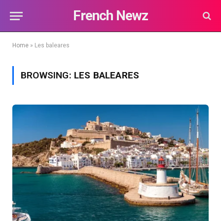
French Newz
Home
»
Les baleares
BROWSING:
LES BALEARES