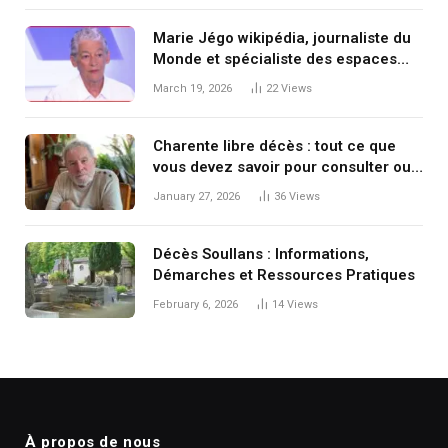
Marie Jégo wikipédia, journaliste du
Monde et spécialiste des espaces
postsoviétiques : ce que révèle (et
March 19, 2026
22
Views
masque) la recherche « marie jégo
wikipédia »
Charente libre décès : tout ce que
vous devez savoir pour consulter ou
publier un avis de décès
January 27, 2026
36
Views
Décès Soullans : Informations,
Démarches et Ressources Pratiques
February 6, 2026
14
Views
À propos de nous