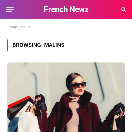
French Newz
Home
»
Malins
BROWSING:
MALINS