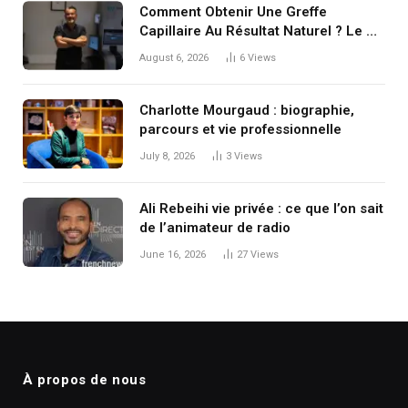
Comment Obtenir Une Greffe
Capillaire Au Résultat Naturel ? Le Dr
Koray Erdoğan Explique Les Clés
August 6, 2026
6
Views
d’une Restauration Réussie
Charlotte Mourgaud : biographie,
parcours et vie professionnelle
July 8, 2026
3
Views
Ali Rebeihi vie privée : ce que l’on sait
de l’animateur de radio
June 16, 2026
27
Views
À propos de nous