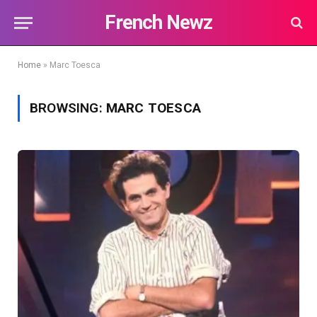
French Newz
Home
»
Marc Toesca
BROWSING:
MARC TOESCA