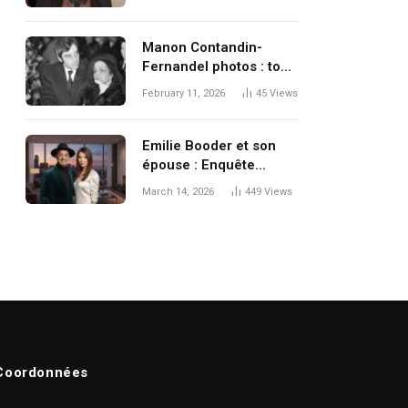
sur sa vie personnelle
Manon Contandin-
Fernandel photos : tout
ce qu’il faut savoir
February 11, 2026
45
Views
Emilie Booder et son
épouse : Enquête
exclusive sur la vie
March 14, 2026
449
Views
privée, les rumeurs et la
réalité du clan Booder
Coordonnées