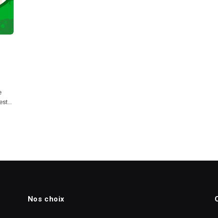
e
 est…
Nos choix