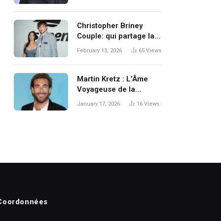
Christopher Briney
Couple: qui partage la
vie de l’acteur révélé
February 13, 2026
65
Views
par The Summer I
Turned Pretty ?
Martin Kretz : L’Âme
Voyageuse de la
Télévision Française
January 17, 2026
16
Views
Coordonnées