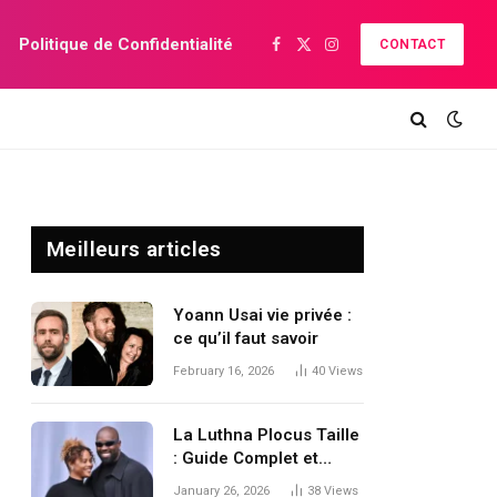
Politique de Confidentialité
CONTACT
Facebook
X
Instagram
(Twitter)
Meilleurs articles
Yoann Usai vie privée :
ce qu’il faut savoir
February 16, 2026
40
Views
La Luthna Plocus Taille
: Guide Complet et
Pratique
January 26, 2026
38
Views