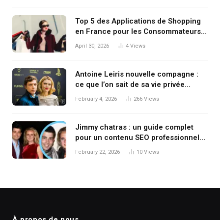
Top 5 des Applications de Shopping
en France pour les Consommateurs
Malins à la Recherche de Produits
April 30, 2026
4
Views
Lifestyle Tendance
Antoine Leiris nouvelle compagne :
ce que l’on sait de sa vie privée
aujourd’hui
February 4, 2026
266
Views
Jimmy chatras : un guide complet
pour un contenu SEO professionnel
conforme aux directives Google
February 22, 2026
10
Views
À propos de nous