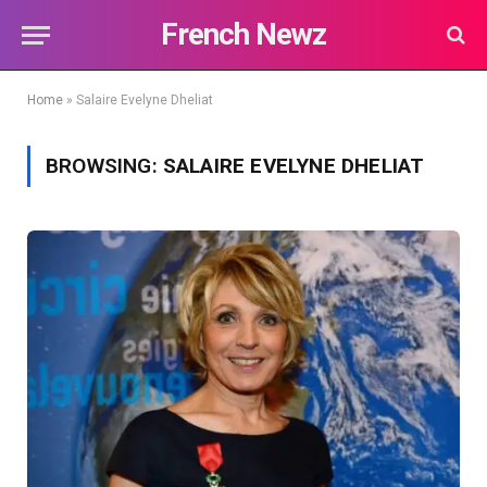
French Newz
Home
»
Salaire Evelyne Dheliat
BROWSING:
SALAIRE EVELYNE DHELIAT