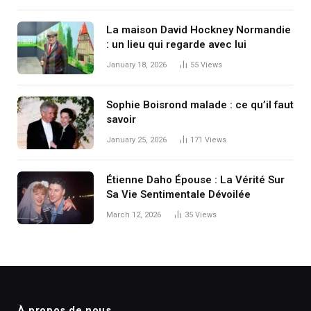
La maison David Hockney Normandie
: un lieu qui regarde avec lui
January 18, 2026
55
Views
Sophie Boisrond malade : ce qu’il faut
savoir
January 25, 2026
171
Views
Étienne Daho Épouse : La Vérité Sur
Sa Vie Sentimentale Dévoilée
March 12, 2026
35
Views
À propos de nous