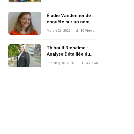
Élodie Vandenhende :
enquête sur un nom,
une identité et la
March 26, 2026
10
Views
difficile quête
d’informations fiables
en ligne
Thibault Richelme :
Analyse Détaillée du
Profil Professionnel et
February 16, 2026
13
Views
de la Présence
Numérique