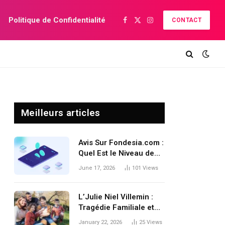
Politique de Confidentialité
CONTACT
Facebook
X
Instagram
(Twitter)
Meilleurs articles
Avis Sur Fondesia.com :
Quel Est le Niveau de
Sécurité de
June 17, 2026
101
Views
l’Environnement des
Données Personnelles
des Clients Contre les
L’Julie Niel Villemin :
Failles d’Interface Non
Tragédie Familiale et
Autorisées ?
Mystère Judiciaire
January 22, 2026
25
Views