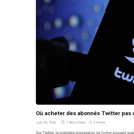
Où acheter des abonnés Twitter pas c
July 30, 2026
7 Mins Read
5
Views
Sur Twitter, la première impression se forme souvent ava