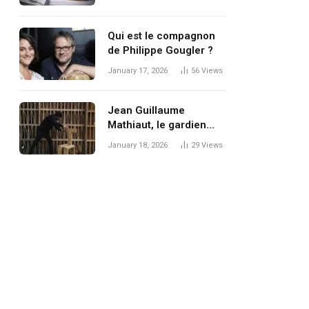
défi de santé publique
du XXIe siècle
Qui est le compagnon
de Philippe Gougler ?
January 17, 2026
56
Views
Jean Guillaume
Mathiaut, le gardien
silencieux de l’âme
January 18, 2026
29
Views
bretonne