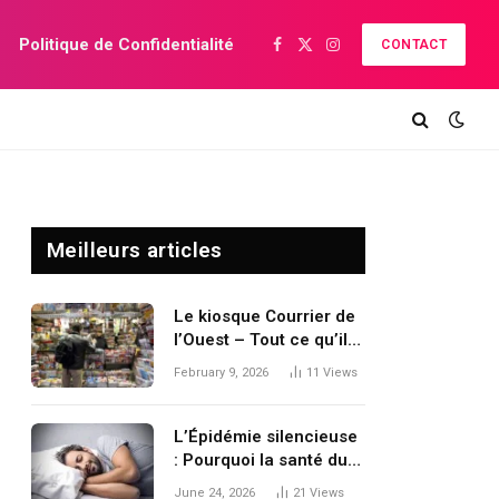
Politique de Confidentialité
CONTACT
Facebook
X
Instagram
(Twitter)
Meilleurs articles
Le kiosque Courrier de
l’Ouest – Tout ce qu’il
faut savoir
February 9, 2026
11
Views
L’Épidémie silencieuse
: Pourquoi la santé du
sommeil est le grand
June 24, 2026
21
Views