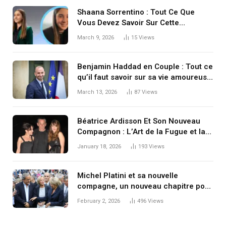
Shaana Sorrentino : Tout Ce Que
Vous Devez Savoir Sur Cette
Personnalité Fascinante
March 9, 2026
15
Views
Benjamin Haddad en Couple : Tout ce
qu’il faut savoir sur sa vie amoureuse
et ses relations
March 13, 2026
87
Views
Béatrice Ardisson Et Son Nouveau
Compagnon : L’Art de la Fugue et la
Renaissance d’une Icône de l’Ombre
January 18, 2026
193
Views
Michel Platini et sa nouvelle
compagne, un nouveau chapitre pour
une légende
February 2, 2026
496
Views