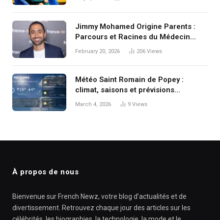
Jimmy Mohamed Origine Parents :
Parcours et Racines du Médecin
Préféré des Français
February 20, 2026
206
Views
Météo Saint Romain de Popey :
climat, saisons et prévisions
détaillées
March 4, 2026
9
Views
À propos de nous
Bienvenue sur French Newz, votre blog d’actualités et de
divertissement. Retrouvez chaque jour des articles sur les
célébrités, les biographies, la technologie, la mode et le