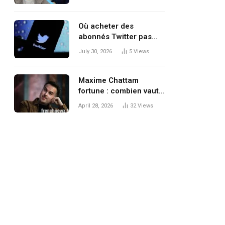
l’écosystème
entrepreneurial
Où acheter des
abonnés Twitter pas
chers et réels ?
July 30, 2026
5
Views
Maxime Chattam
fortune : combien vaut
réellement l’auteur à
April 28, 2026
32
Views
succès ?