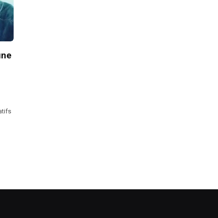
une
atifs