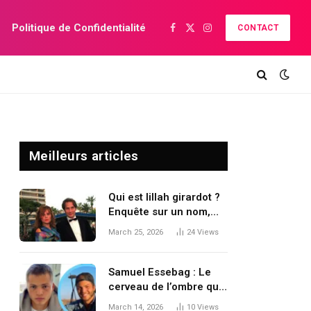
Politique de Confidentialité
CONTACT
Facebook
X
Instagram
(Twitter)
Meilleurs articles
Qui est lillah girardot ?
Enquête sur un nom,
ses traces publiques et
March 25, 2026
24
Views
ce que l’on peut vérifier
Samuel Essebag : Le
cerveau de l’ombre qui
transforme
March 14, 2026
10
Views