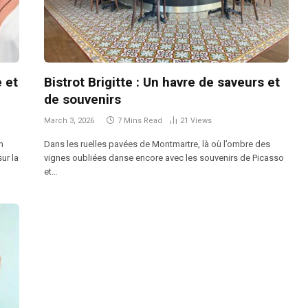
e et
Bistrot Brigitte : Un havre de saveurs et
de souvenirs
March 3, 2026
7 Mins Read
21
Views
m
Dans les ruelles pavées de Montmartre, là où l’ombre des
ur la
vignes oubliées danse encore avec les souvenirs de Picasso
et…