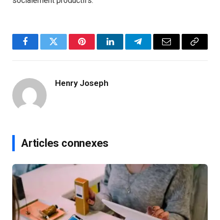
socialement productifs.
Facebook
Twitter
Pinterest
LinkedIn
Telegram
Email
Copy
Link
Henry Joseph
Articles connexes