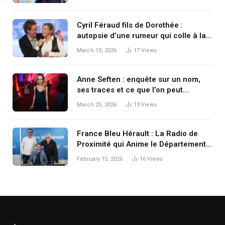
Cyril Féraud fils de Dorothée :
autopsie d’une rumeur qui colle à la
peau du petit écran
March 15, 2026
17
Views
Anne Seften : enquête sur un nom,
ses traces et ce que l’on peut
réellement vérifier
March 25, 2026
13
Views
France Bleu Hérault : La Radio de
Proximité qui Anime le Département
de l’Hérault
February 15, 2026
16
Views