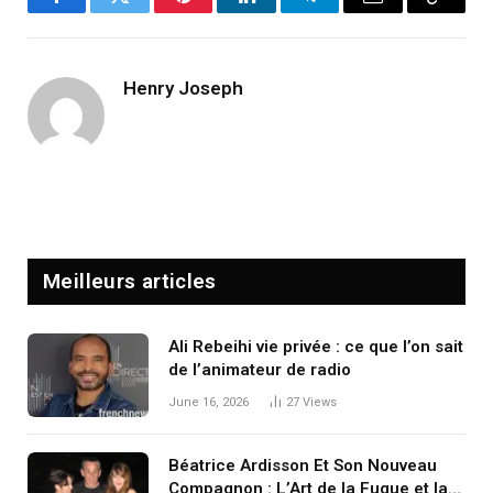
Facebook
Twitter
Pinterest
LinkedIn
Telegram
Email
Copy
Link
Henry Joseph
Meilleurs articles
Ali Rebeihi vie privée : ce que l’on sait
de l’animateur de radio
June 16, 2026
27
Views
Béatrice Ardisson Et Son Nouveau
Compagnon : L’Art de la Fugue et la