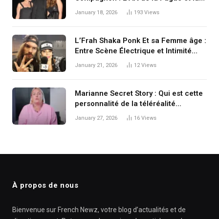
Renaissance d’une Icône de l’Ombre
January 18, 2026
193
Views
L’Frah Shaka Ponk Et sa Femme âge :
Entre Scène Électrique et Intimité
Protectrice
January 21, 2026
12
Views
Marianne Secret Story : Qui est cette
personnalité de la téléréalité
française
January 27, 2026
16
Views
À propos de nous
Bienvenue sur French Newz, votre blog d’actualités et de