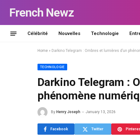
French Newz
Célébrité
Nouvelles
Technologie
Entr
Home
»
Darkino Telegram : Ombres et lumières d’un phé
TECHNOLOGIE
Darkino Telegram : 
phénomène numériq
By
Henry Joseph
January 13, 2026
Facebook
Twitter
Pintere