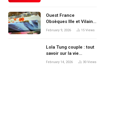
conseils pour optimiser
votre expérience
Ouest France
Obsèques Ille et Vilaine
: Guide Complet pour
February 9, 2026
15
Views
les Annonces
Obsèques en Bretagne
Lola Tung couple : tout
savoir sur la vie
sentimentale de la star
February 14, 2026
30
Views
de L’Été où je suis
devenue jolie