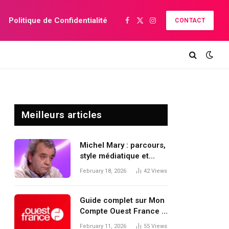
Politique de Confidentialité
CONTACT
Facebook
X
Instagram
(Twitter)
Meilleurs articles
Michel Mary : parcours,
style médiatique et
place dans le
February 18, 2026
42
Views
journalisme judiciaire
français
Guide complet sur Mon
Compte Ouest France :
création, utilisation et
February 11, 2026
55
Views