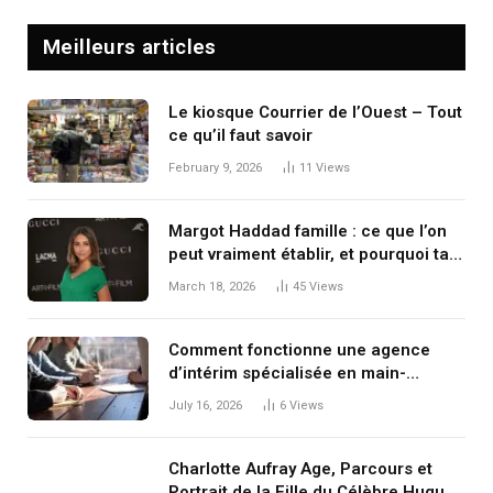
Meilleurs articles
Le kiosque Courrier de l’Ouest – Tout
ce qu’il faut savoir
February 9, 2026
11
Views
Margot Haddad famille : ce que l’on
peut vraiment établir, et pourquoi tant
de zones d’ombre persistent
March 18, 2026
45
Views
Comment fonctionne une agence
d’intérim spécialisée en main-
d’œuvre étrangère
July 16, 2026
6
Views
Charlotte Aufray Age, Parcours et
Portrait de la Fille du Célèbre Hugues