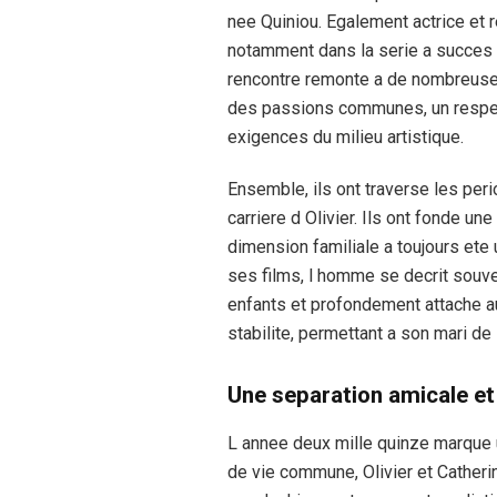
nee Quiniou. Egalement actrice et re
notamment dans la serie a succes I
rencontre remonte a de nombreuses
des passions communes, un respe
exigences du milieu artistique.
Ensemble, ils ont traverse les peri
carriere d Olivier. Ils ont fonde un
dimension familiale a toujours ete u
ses films, l homme se decrit souv
enfants et profondement attache au
stabilite, permettant a son mari de
Une separation amicale et
L annee deux mille quinze marque 
de vie commune, Olivier et Catheri