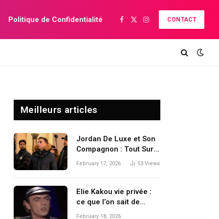
Politique de Confidentialité
CONTACT
Facebook
X
Instagram
(Twitter)
Meilleurs articles
Jordan De Luxe et Son
Compagnon : Tout Sur
la Vie Privée de
February 17, 2026
53
Views
l’Animateur
Elie Kakou vie privée :
ce que l’on sait de
l’homme derrière
February 18, 2026