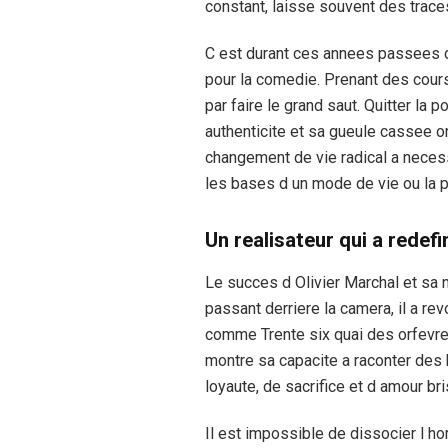
constant, laisse souvent des traces
C est durant ces annees passees d
pour la comedie. Prenant des cours d
par faire le grand saut. Quitter la 
authenticite et sa gueule cassee o
changement de vie radical a necess
les bases d un mode de vie ou la 
Un realisateur qui a redefi
Le succes d Olivier Marchal et sa 
passant derriere la camera, il a rev
comme Trente six quai des orfevres
montre sa capacite a raconter des 
loyaute, de sacrifice et d amour bri
Il est impossible de dissocier l h