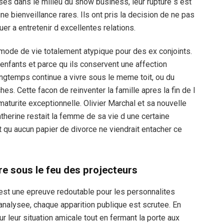
es dans le milieu du show business, leur rupture s est
ne bienveillance rares. Ils ont pris la decision de ne pas
uer a entretenir d excellentes relations.
 mode de vie totalement atypique pour des ex conjoints.
 enfants et parce qu ils conservent une affection
 longtemps continue a vivre sous le meme toit, ou du
s. Cette facon de reinventer la famille apres la fin de l
turite exceptionnelle. Olivier Marchal et sa nouvelle
erine restait la femme de sa vie d une certaine
t qu aucun papier de divorce ne viendrait entacher ce
e sous le feu des projecteurs
est une epreuve redoutable pour les personnalites
analysee, chaque apparition publique est scrutee. En
r leur situation amicale tout en fermant la porte aux