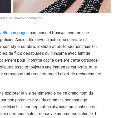
chal et sa nouvelle compagne
ouvelle compagne
audiovisuel francais comme une
olicier. Ancien flic devenu acteur, scenariste et
ser son style sombre, realiste et profondement humain.
oles de flics desabuses qu il incarne avec tant de
egalement pour l homme cache derriere cette carapace.
bliques suscite toujours une immense curiosite, et le
lle compagne fait regulierement l objet de recherches et
ons explorer la vie sentimentale de ce grand nom du
 sur son parcours hors du commun, son mariage
ine Marchal, leur separation atypique qui continue de
s les questions autour de sa vie amoureuse actuelle. L