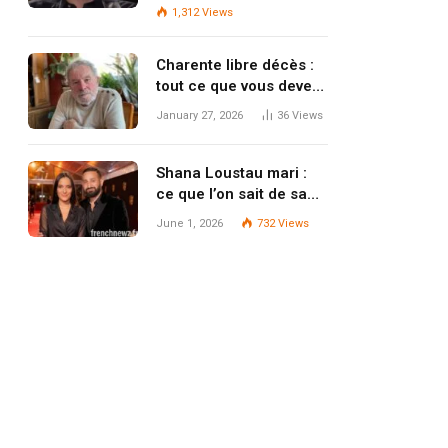
l’artiste
1,312
Views
Charente libre décès :
tout ce que vous devez
savoir pour consulter
January 27, 2026
36
Views
ou publier un avis de
décès
Shana Loustau mari :
ce que l’on sait de sa
vie privée
June 1, 2026
732
Views