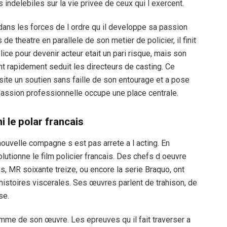
 indelebiles sur la vie privee de ceux qui l exercent.
ans les forces de l ordre qu il developpe sa passion
e theatre en parallele de son metier de policier, il finit
police pour devenir acteur etait un pari risque, mais son
nt rapidement seduit les directeurs de casting. Ce
ite un soutien sans faille de son entourage et a pose
passion professionnelle occupe une place centrale.
ni le polar francais
nouvelle compagne s est pas arrete a l acting. En
olutionne le film policier francais. Des chefs d oeuvre
, MR soixante treize, ou encore la serie Braquo, ont
histoires viscerales. Ses œuvres parlent de trahison, de
se.
omme de son œuvre. Les epreuves qu il fait traverser a