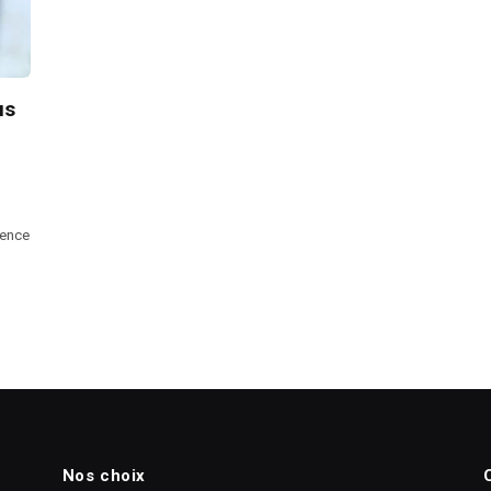
us
sence
Nos choix