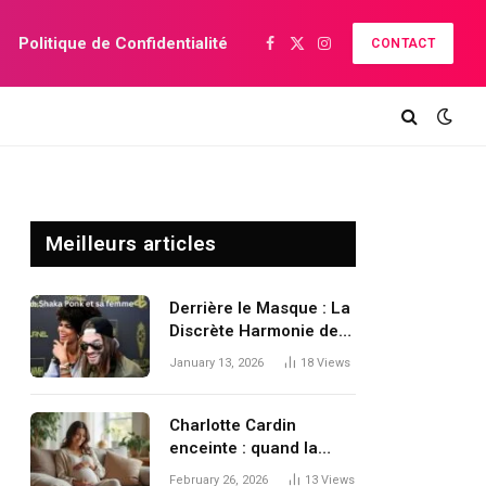
Politique de Confidentialité
CONTACT
Facebook
X
Instagram
(Twitter)
Meilleurs articles
Derrière le Masque : La
Discrète Harmonie de
Frah Shaka Ponk Et sa
January 13, 2026
18
Views
Femme
Charlotte Cardin
enceinte : quand la
rumeur persiste malgré
February 26, 2026
13
Views