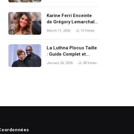
le silence de l’artiste
Karine Ferri Enceinte
de Grégory Lemarchal :
Une Histoire d’Amour,
March 11, 2026
15
Views
un Héritage Éternel et
une Grossesse
Symbolique
La Luthna Plocus Taille
: Guide Complet et
Pratique
January 26, 2026
38
Views
Coordonnées