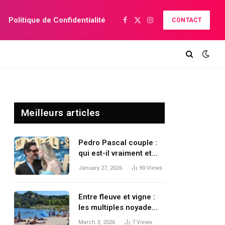
Politique de Confidentialité
CONTACT
Facebook
X
Instagram
(Twitter)
Meilleurs articles
Pedro Pascal couple :
qui est-il vraiment et
quel est son destin
January 27, 2026
90
Views
sentimental ?
Entre fleuve et vigne :
les multiples noyade
Condrieu
March 3, 2026
7
Views