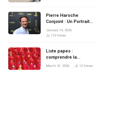
Pierre Haroche
Conjoint : Un Portrait
Intime de l’Homme et
January 14, 2026
de son Conjoint
110
Views
Liste papes :
comprendre la
succession pontificale,
March 31, 2026
12
Views
ses sources et ses
zones d’ombre