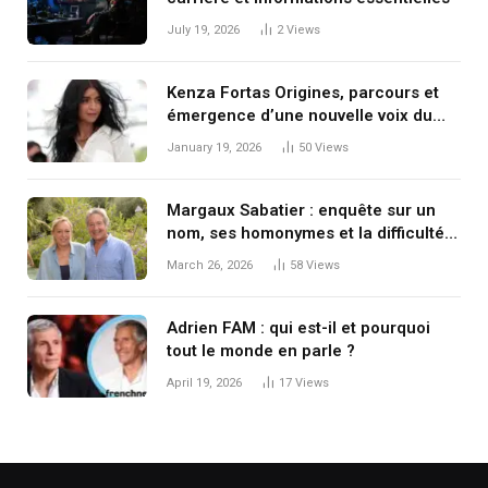
July 19, 2026
2
Views
Kenza Fortas Origines, parcours et
émergence d’une nouvelle voix du
cinéma français
January 19, 2026
50
Views
Margaux Sabatier : enquête sur un
nom, ses homonymes et la difficulté
de savoir « qui est qui » à l’ère
March 26, 2026
58
Views
numérique
Adrien FAM : qui est-il et pourquoi
tout le monde en parle ?
April 19, 2026
17
Views