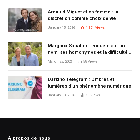
Arnauld Miguet et sa femme : la
discrétion comme choix de vie
January 15, 2026
1,951
Views
Margaux Sabatier : enquête sur un
nom, ses homonymes et la difficulté
de savoir « qui est qui » à l’ère
March 26, 2026
58
Views
numérique
Darkino Telegram : Ombres et
lumières d’un phénomène numérique
January 13, 2026
66
Views
À propos de nous