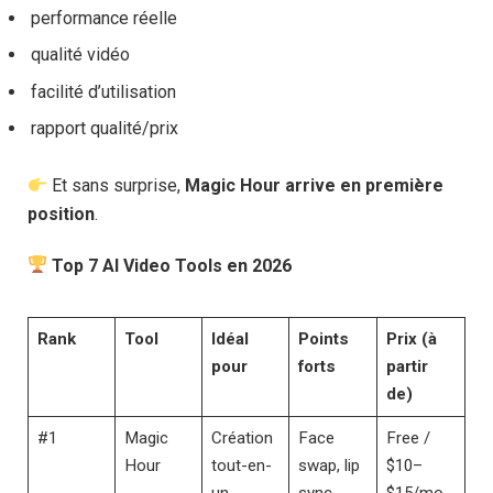
performance réelle
qualité vidéo
facilité d’utilisation
rapport qualité/prix
Et sans surprise,
Magic Hour arrive en première
position
.
Top 7 AI Video Tools en 2026
Rank
Tool
Idéal
Points
Prix (à
pour
forts
partir
de)
#1
Magic
Création
Face
Free /
Hour
tout-en-
swap, lip
$10–
un
sync,
$15/mo