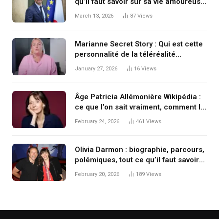
qu’il faut savoir sur sa vie amoureuse
et ses relations
March 13, 2026
87
Views
Marianne Secret Story : Qui est cette
personnalité de la téléréalité
française
January 27, 2026
16
Views
Âge Patricia Allémonière Wikipédia :
ce que l’on sait vraiment, comment le
vérifier et pourquoi la réponse n’est
February 24, 2026
461
Views
pas si simple
Olivia Darmon : biographie, parcours,
polémiques, tout ce qu’il faut savoir
en 2025
February 20, 2026
189
Views