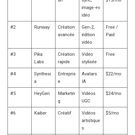
image→v
idéo
#2
Runway
Création
Gen-2,
Free /
avancée
édition
Paid
vidéo
#3
Pika
Création
Vidéo
Free
Labs
rapide
stylisée
#4
Synthesi
Entrepris
Avatars
$22/mo
a
e
IA
#5
HeyGen
Marketin
Vidéos
$24/mo
g
UGC
#6
Kaiber
Créatif
Vidéos
$5/mo
artistique
s