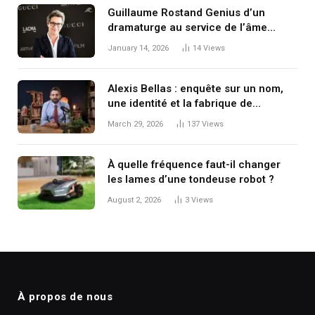
Guillaume Rostand Genius d’un
dramaturge au service de l’âme
française
January 14, 2026
14
Views
Alexis Bellas : enquête sur un nom,
une identité et la fabrique de
l’information à l’ère numérique
March 29, 2026
137
Views
À quelle fréquence faut-il changer
les lames d’une tondeuse robot ?
August 2, 2026
3
Views
À propos de nous