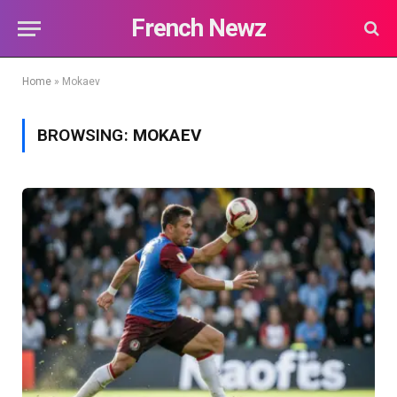
French Newz
Home
»
Mokaev
BROWSING:
MOKAEV