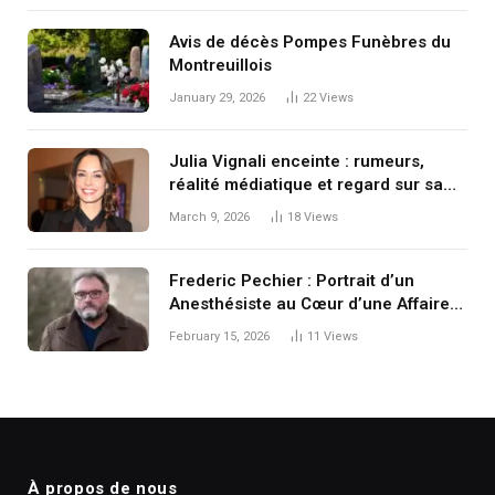
Avis de décès Pompes Funèbres du
Montreuillois
January 29, 2026
22
Views
Julia Vignali enceinte : rumeurs,
réalité médiatique et regard sur sa
vie personnelle
March 9, 2026
18
Views
Frederic Pechier : Portrait d’un
Anesthésiste au Cœur d’une Affaire
Judiciaire Historique
February 15, 2026
11
Views
À propos de nous