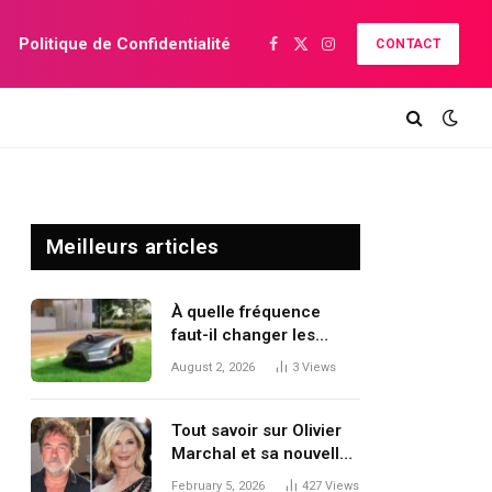
Politique de Confidentialité
CONTACT
Facebook
X
Instagram
(Twitter)
Meilleurs articles
À quelle fréquence
faut-il changer les
lames d’une tondeuse
August 2, 2026
3
Views
robot ?
Tout savoir sur Olivier
Marchal et sa nouvelle
compagne
February 5, 2026
427
Views