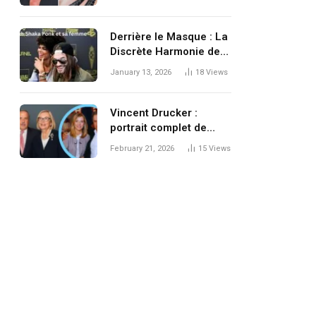
Derrière le Masque : La
Discrète Harmonie de
Frah Shaka Ponk Et sa
January 13, 2026
18
Views
Femme
Vincent Drucker :
portrait complet de
l’entrepreneur qui a
February 21, 2026
15
Views
transformé le
copywriting
francophone