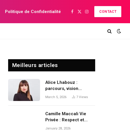
Politique de Confidentialité
CONTACT
Facebook
X
Instagram
(Twitter)
Meilleurs articles
Alice Lhabouz :
parcours, vision
financière et influence
March 5, 2026
7
Views
d’une entrepreneure
qui compte
Camille Maccali Vie
Privée : Respect et
Discrétion au Cœur de
January 28, 2026