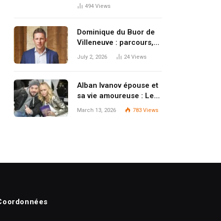
Sa Notoriété
494
Views
Dominique du Buor de
Villeneuve : parcours,
carrière et influence
July 2, 2026
24
Views
Alban Ivanov épouse et
sa vie amoureuse : Le
mystère entourant sa
March 13, 2026
783
Views
compagne Émilie
Coordonnées