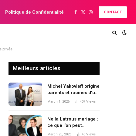
Politique de Confidentialité
CONTACT
Facebook
X
Instagram
(Twitter)
e privée
Meilleurs articles
Michel Yakovleff origine
parents et racines d’un
général franco-russe
March 1, 2026
407
Views
Neila Latrous mariage :
ce que l’on peut
vraiment savoir, et
March 23, 2026
45
Views