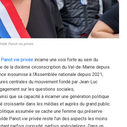
ilde Panot vie privée
 Panot vie privée
incarne une voix forte au sein du
ée de la dixième circonscription du Val-de-Marne depuis
nce insoumise à l’Assemblée nationale depuis 2021,
gures centrales du mouvement fondé par Jean-Luc
gagement sur les questions sociales,
insi que sa capacité à incarner une génération politique
lité croissante dans les médias et auprès du grand public.
é politique assumée se cache une femme qui préserve
ilde Panot vie privée reste l’un des aspects les moins
ant parfois curiosité, parfois spéculations. Dans un