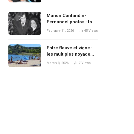
pourquoi la question
passionne
Manon Contandin-
Fernandel photos : tout
ce qu’il faut savoir
February 11, 2026
45
Views
Entre fleuve et vigne :
les multiples noyade
Condrieu
March 3, 2026
7
Views