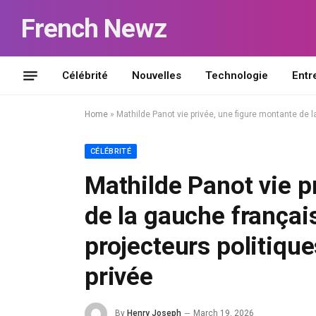
French Newz
Célébrité
Nouvelles
Technologie
Entr
Home
»
Mathilde Panot vie privée, une figure montante de l
CÉLÉBRITÉ
Mathilde Panot vie p
de la gauche françai
projecteurs politique
privée
By
Henry Joseph
March 19, 2026