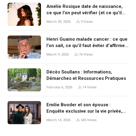
Amélie Rosique date de naissance,
ce que l’on peut vérifier (et ce qu’il
vaut mieux ne pas inventer)
March 30, 2026
9
Views
Henri Guaino malade cancer : ce que
l’on sait, ce qu’il faut éviter d’affirmer,
et pourquoi la prudence est
March 9, 2026
76
Views
essentielle
Décès Soullans : Informations,
Démarches et Ressources Pratiques
February 6, 2026
14
Views
Emilie Booder et son épouse :
Enquête exclusive sur la vie privée,
les rumeurs et la réalité du clan
March 14, 2026
445
Views
Booder