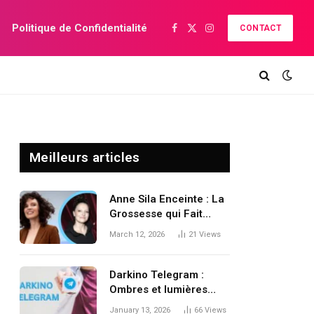
Politique de Confidentialité
CONTACT
Facebook
X
Instagram
(Twitter)
Meilleurs articles
Anne Sila Enceinte : La
Grossesse qui Fait
Réagir le Monde de la
March 12, 2026
21
Views
Musique Française
Darkino Telegram :
Ombres et lumières
d’un phénomène
January 13, 2026
66
Views