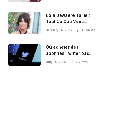
numérique
Lola Dewaere Taille :
Tout Ce Que Vous
Devez Savoir Sur Cette
January 26, 2026
15
Views
Actrice Française
Où acheter des
abonnés Twitter pas
chers et réels ?
July 30, 2026
6
Views