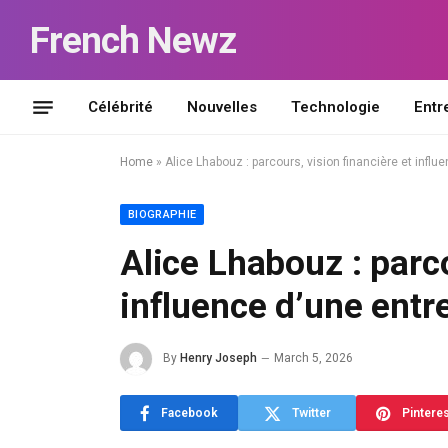
French Newz
Célébrité
Nouvelles
Technologie
Entr
Home
»
Alice Lhabouz : parcours, vision financière et infl
BIOGRAPHIE
Alice Lhabouz : parco
influence d’une ent
By
Henry Joseph
March 5, 2026
Facebook
Twitter
Pintere