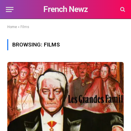
French Newz
Home
»
Films
BROWSING:
FILMS