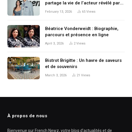
partage la vie de l’acteur révélé par
The Summer I Turned Pretty ?
February 13, 2026
65
Views
Béatrice Vonderweidt : Biographie,
parcours et présence en ligne
April 3, 2026
2
Views
Bistrot Brigitte : Un havre de saveurs
et de souvenirs
March 3, 2026
21
Views
À propos de nous
Bienvenue sur French Newz, votre blog d’actualités et de