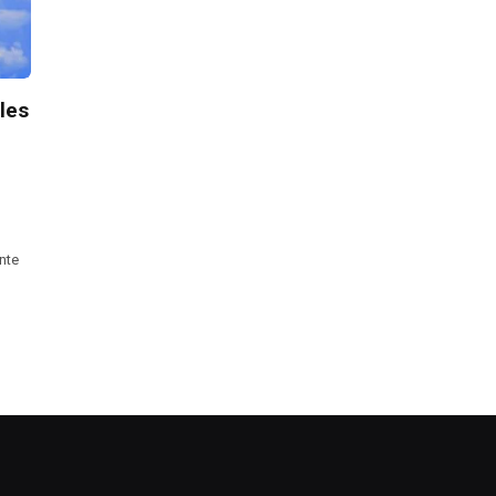
les
nte