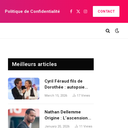
Politique de Confidentialité
CONTACT
Facebook
X
Instagram
(Twitter)
Meilleurs articles
Cyril Féraud fils de
Dorothée : autopsie
d’une rumeur qui colle
March 15, 2026
17
Views
à la peau du petit écran
Nathan Dellemme
Origine : L’ascension
d’un talent entre
January 20, 2026
11
Views