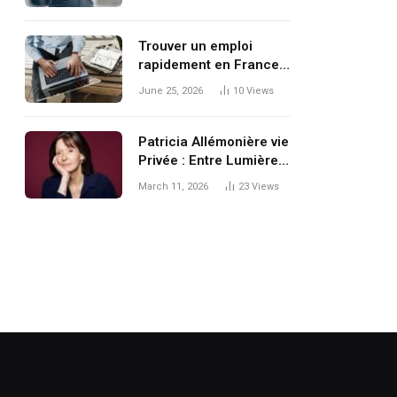
racines et modernité
Trouver un emploi
rapidement en France :
quelles sont les vraies
June 25, 2026
10
Views
options en 2026 ?
Patricia Allémonière vie
Privée : Entre Lumière
Professionnelle et
March 11, 2026
23
Views
Ombre Personnel