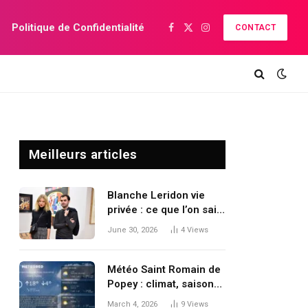
Politique de Confidentialité
CONTACT
Facebook
X
Instagram
(Twitter)
Meilleurs articles
Blanche Leridon vie
privée : ce que l’on sait
de son parcours et de
June 30, 2026
4
Views
sa discrétion
Météo Saint Romain de
Popey : climat, saisons
et prévisions détaillées
March 4, 2026
9
Views