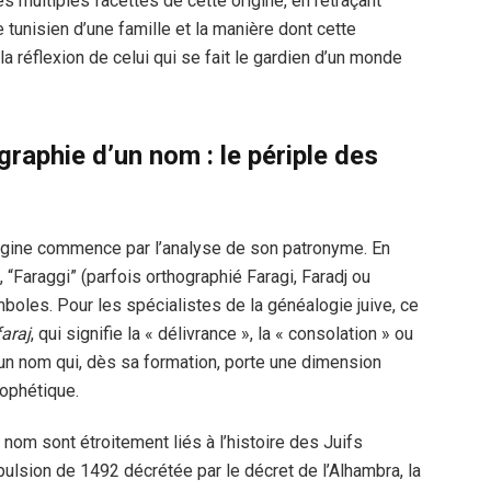
es multiples facettes de cette origine, en retraçant
 tunisien d’une famille et la manière dont cette
la réflexion de celui qui se fait le gardien d’un monde
graphie d’un nom : le périple des
rigine commence par l’analyse de son patronyme. En
“Faraggi” (parfois orthographié Faragi, Faradj ou
oles. Pour les spécialistes de la généalogie juive, ce
faraj
, qui signifie la « délivrance », la « consolation » ou
st un nom qui, dès sa formation, porte une dimension
rophétique.
nom sont étroitement liés à l’histoire des Juifs
ulsion de 1492 décrétée par le décret de l’Alhambra, la