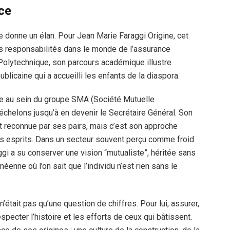
ce
le donne un élan. Pour Jean Marie Faraggi Origine, cet
tes responsabilités dans le monde de l’assurance
 Polytechnique, son parcours académique illustre
blicaine qui a accueilli les enfants de la diaspora.
ble au sein du groupe SMA (Société Mutuelle
s échelons jusqu’à en devenir le Secrétaire Général. Son
st reconnue par ses pairs, mais c’est son approche
es esprits. Dans un secteur souvent perçu comme froid
i a su conserver une vision “mutualiste”, héritée sans
éenne où l’on sait que l’individu n’est rien sans le
’était pas qu’une question de chiffres. Pour lui, assurer,
especter l’histoire et les efforts de ceux qui bâtissent.