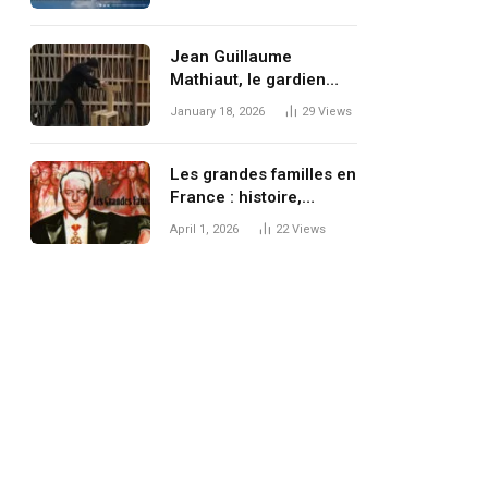
Jean Guillaume
Mathiaut, le gardien
silencieux de l’âme
January 18, 2026
29
Views
bretonne
Les grandes familles en
France : histoire,
influence et
April 1, 2026
22
Views
transformations d’un
pouvoir discret