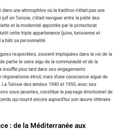
 dans une atmosphère où la tradition n’était pas une
e juif en Tunisie, c’était naviguer entre la piété des
tte et la modernité apportée par le protectorat
lutôt cette triple appartenance (juive, tunisienne et
l a bâti sa personnalité.
igures respectées, souvent impliquées dans la vie de la
nde partie le sens aigu de la communauté et de la
 a insufflé plus tard dans ses engagements
un régionalisme étroit, mais d’une conscience aiguë de
if. La Tunisie des années 1940 et 1950, avec ses
ions sous-jacentes, constitue le paysage émotionnel de
rdu qui nourrit encore aujourd’hui son œuvre littéraire
ce : de la Méditerranée aux