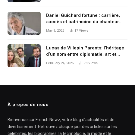
Daniel Guichard fortune : carrière,
succès et patrimoine du chanteur
français
May 9, 2026
17
Views
Lucas de Villepin Parents: l’héritage
d’un nom entre diplomatie, art et
discrétion
February 24, 2026
78
Views
À propos de nous
Bienvenue sur French Newz, votre blog d’actualités et de
divertissement. Retrouvez chaque jour des articles sur les
célébrités, les biographies, la technologie, la mode et le