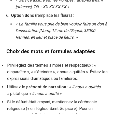
« Service assuré par les Pompes Funèbres [Nom],
[adresse], Tél. : XX.XX.XX.XX »
Option dons
(remplace les fleurs) :
« La famille vous prie de bien vouloir faire un don à
l’association [Nom], 12 rue de l’Espoir, 35000
Rennes, en lieu et place de fleurs. »
Choix des mots et formules adaptées
Privilégiez des termes simples et respectueux : «
disparaître », « s’éteindre », « nous a quittés ». Évitez les
expressions dramatiques ou familières.
Utilisez le
présent de narration
:
« Il nous a quittés
»
plutôt que
« Il nous a quitté »
.
Si le défunt était croyant, mentionnez la cérémonie
religieuse (« en l’église Saint‑Sulpice »). Pour un