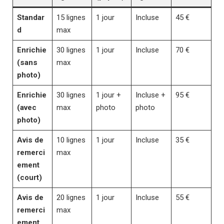
Standar
15 lignes
1 jour
Incluse
45 €
d
max
Enrichie
30 lignes
1 jour
Incluse
70 €
(sans
max
photo)
Enrichie
30 lignes
1 jour +
Incluse +
95 €
(avec
max
photo
photo
photo)
Avis de
10 lignes
1 jour
Incluse
35 €
remerci
max
ement
(court)
Avis de
20 lignes
1 jour
Incluse
55 €
remerci
max
ement