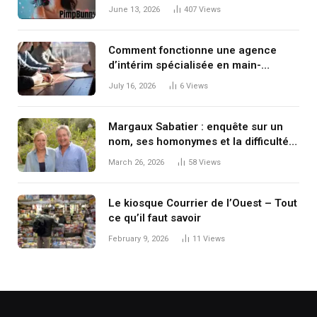
June 13, 2026
407
Views
Comment fonctionne une agence
d’intérim spécialisée en main-
d’œuvre étrangère
July 16, 2026
6
Views
Margaux Sabatier : enquête sur un
nom, ses homonymes et la difficulté
de savoir « qui est qui » à l’ère
March 26, 2026
58
Views
numérique
Le kiosque Courrier de l’Ouest – Tout
ce qu’il faut savoir
February 9, 2026
11
Views