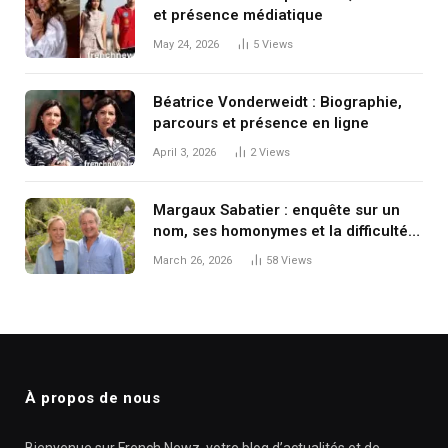
et présence médiatique
May 24, 2026
5
Views
Béatrice Vonderweidt : Biographie,
parcours et présence en ligne
April 3, 2026
2
Views
Margaux Sabatier : enquête sur un
nom, ses homonymes et la difficulté
de savoir « qui est qui » à l’ère
March 26, 2026
58
Views
numérique
À propos de nous
Bienvenue sur French Newz, votre blog d’actualités et de