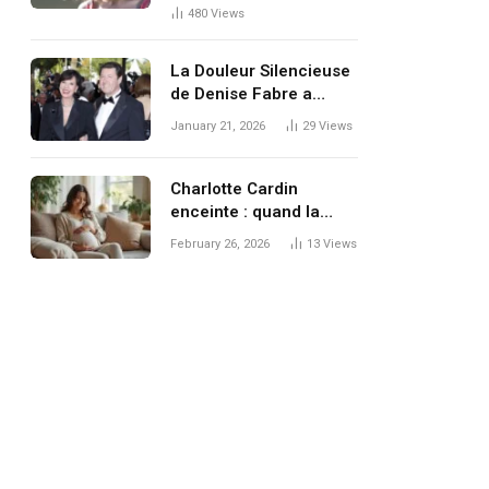
Génération de
480
Views
Mannequins
La Douleur Silencieuse
de Denise Fabre a
Perdu Sa Jumelle
January 21, 2026
29
Views
Charlotte Cardin
enceinte : quand la
rumeur persiste malgré
February 26, 2026
13
Views
le silence de l’artiste