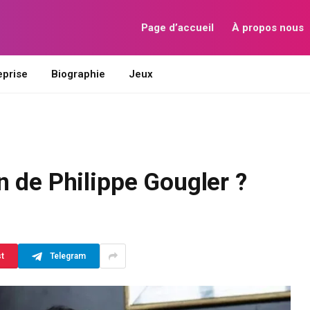
Page d’accueil
À propos nous
eprise
Biographie
Jeux
 de Philippe Gougler ?
st
Telegram