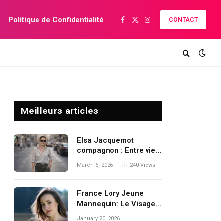
Politique de Confidentialité
CONTACT
Facebook
X
Instagram
(Twitter)
Meilleurs articles
Elsa Jacquemot
compagnon : Entre vie
privée et ascension
March 6, 2026
240
Views
tennistique
France Lory Jeune
Mannequin: Le Visage
d’une Nouvelle
January 20, 2026