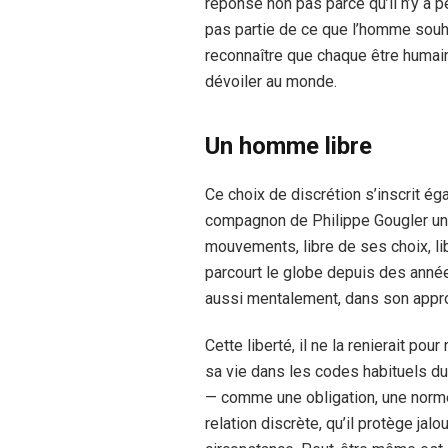
réponse non pas parce qu’il n’y a 
pas partie de ce que l’homme souha
reconnaître que chaque être humain 
dévoiler au monde.
Un homme libre
Ce choix de discrétion s’inscrit éga
compagnon de Philippe Gougler un 
mouvements, libre de ses choix, li
parcourt le globe depuis des année
aussi mentalement, dans son appro
Cette liberté, il ne la renierait pou
sa vie dans les codes habituels du 
— comme une obligation, une norme à 
relation discrète, qu’il protège jal