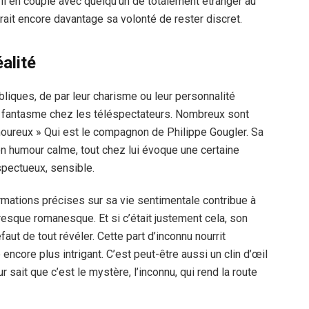
l en couple avec quelqu’un de totalement étranger au
ait encore davantage sa volonté de rester discret.
alité
ubliques, de par leur charisme ou leur personnalité
e fantasme chez les téléspectateurs. Nombreux sont
oureux » Qui est le compagnon de Philippe Gougler. Sa
n humour calme, tout chez lui évoque une certaine
espectueux, sensible.
rmations précises sur sa vie sentimentale contribue à
esque romanesque. Et si c’était justement cela, son
faut de tout révéler. Cette part d’inconnu nourrit
encore plus intrigant. C’est peut-être aussi un clin d’œil
 sait que c’est le mystère, l’inconnu, qui rend la route