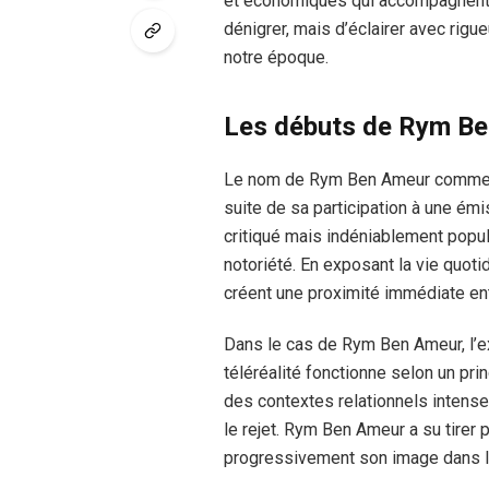
et économiques qui accompagnent sa v
dénigrer, mais d’éclairer avec rig
notre époque.
Les débuts de Rym Be
Le nom de Rym Ben Ameur commence
suite de sa participation à une ém
critiqué mais indéniablement popula
notoriété. En exposant la vie quoti
créent une proximité immédiate ent
Dans le cas de Rym Ben Ameur, l’exp
téléréalité fonctionne selon un pr
des contextes relationnels intenses, 
le rejet. Rym Ben Ameur a su tirer par
progressivement son image dans l