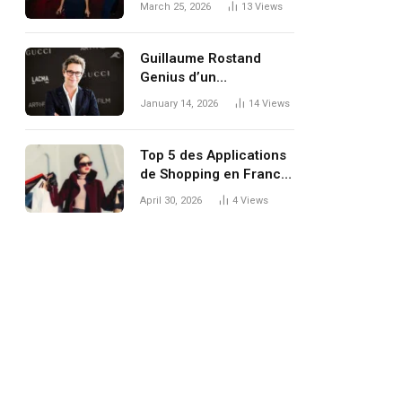
March 25, 2026
13
Views
réellement vérifier
Guillaume Rostand
Genius d’un
dramaturge au service
January 14, 2026
14
Views
de l’âme française
Top 5 des Applications
de Shopping en France
pour les
April 30, 2026
4
Views
Consommateurs Malins
à la Recherche de
Produits Lifestyle
Tendance