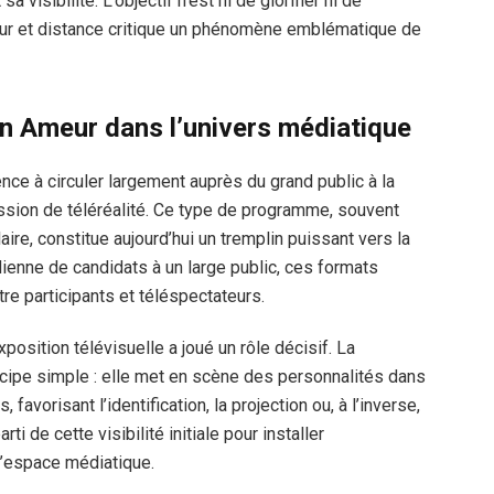
isibilité. L’objectif n’est ni de glorifier ni de
ueur et distance critique un phénomène emblématique de
n Ameur dans l’univers médiatique
 à circuler largement auprès du grand public à la
ission de téléréalité. Ce type de programme, souvent
ire, constitue aujourd’hui un tremplin puissant vers la
dienne de candidats à un large public, ces formats
re participants et téléspectateurs.
osition télévisuelle a joué un rôle décisif. La
incipe simple : elle met en scène des personnalités dans
favorisant l’identification, la projection ou, à l’inverse,
ti de cette visibilité initiale pour installer
’espace médiatique.