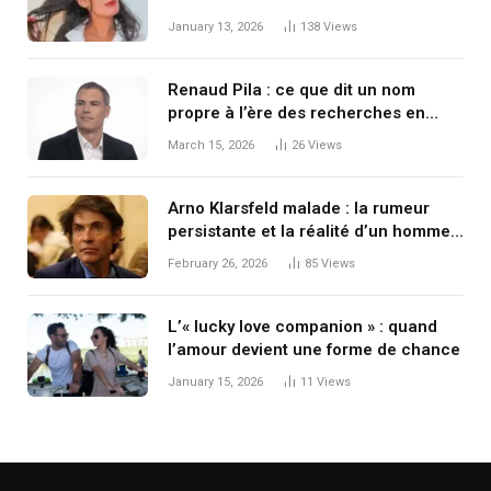
journalisme français et le mystère de
January 13, 2026
138
Views
sa vie privée
Renaud Pila : ce que dit un nom
propre à l’ère des recherches en
ligne
March 15, 2026
26
Views
Arno Klarsfeld malade : la rumeur
persistante et la réalité d’un homme
en constante mouvement
February 26, 2026
85
Views
L’« lucky love companion » : quand
l’amour devient une forme de chance
January 15, 2026
11
Views