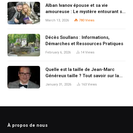
Alban Ivanov épouse et sa vie
amoureuse : Le mystère entourant sa
compagne Émilie
March 13, 2026
780
Views
Décès Soullans : Informations,
Démarches et Ressources Pratiques
February 6, 2026
14
Views
Quelle est la taille de Jean-Marc
Généreux taille ? Tout savoir sur la
stature de l’acteur québécois
January 31, 2026
163
Views
À propos de nous