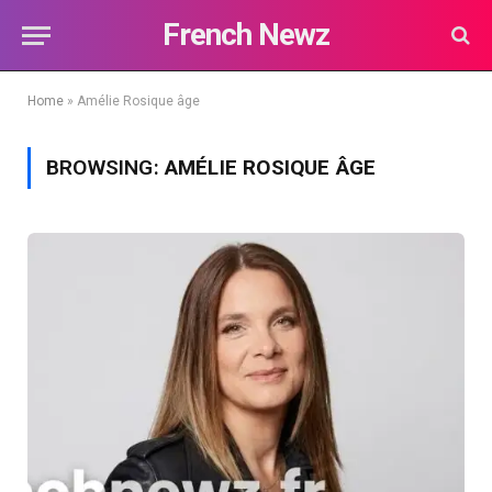
French Newz
Home
»
Amélie Rosique âge
BROWSING:
AMÉLIE ROSIQUE ÂGE