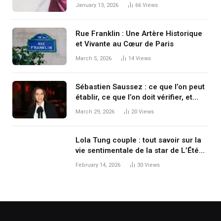
January 13, 2026
66
Views
Rue Franklin : Une Artère Historique
et Vivante au Cœur de Paris
March 5, 2026
14
Views
Sébastien Saussez : ce que l’on peut
établir, ce que l’on doit vérifier, et
pourquoi un nom suffit à déclencher
March 29, 2026
20
Views
une enquête
Lola Tung couple : tout savoir sur la
vie sentimentale de la star de L’Été
où je suis devenue jolie
February 14, 2026
30
Views